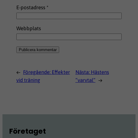
E-postadress
*
Webbplats
←
Föregående:
Effekter
Nästa:
Hästens
vid träning
”varvtal”
→
Företaget