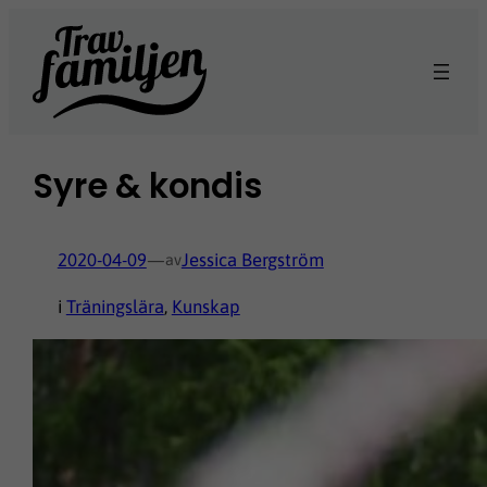
Hoppa
till
innehåll
Syre & kondis
2020-04-09
—
Jessica Bergström
av
i
Träningslära
, 
Kunskap