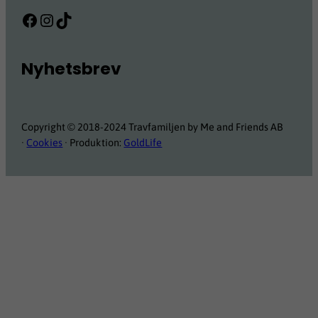
Facebook
Instagram
TikTok
Nyhetsbrev
Copyright © 2018-2024 Travfamiljen by Me and Friends AB
·
Cookies
· Produktion:
GoldLife