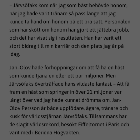
– Järvsöfaks kom när jag som bäst behövde honom,
när jag hade varit tränare så pass länge att jag
kunde ta hand om honom på ett bra sätt. Personalen
som har skött om honom har gjort ett jättebra jobb,
och det har visat sig i resultaten. Han har varit ett
stort bidrag till min karriär och den plats jag är på
idag.
Jan–Olov hade förhoppningar om att få ha en häst
som kunde tjäna en eller ett par miljoner. Men
Järvsöfaks överträffade hans vildaste fantasi. – Att få
fram en häst som springer in över 21 miljoner var
långt över vad jag hade kunnat drömma om. Jan-
Olov Persson är både uppfödare, ägare, tränare och
kusk för världsstjärnan Järvsöfaks. Tillsammans har
de slagit världsrekord, besökt Eiffeltornet i Paris och
varit med i Beridna Högvakten.