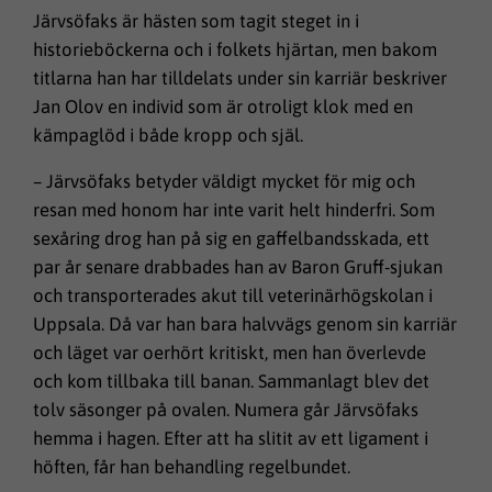
Järvsöfaks är hästen som tagit steget in i
historieböckerna och i folkets hjärtan, men bakom
titlarna han har tilldelats under sin karriär beskriver
Jan Olov en individ som är otroligt klok med en
kämpaglöd i både kropp och själ.
– Järvsöfaks betyder väldigt mycket för mig och
resan med honom har inte varit helt hinderfri. Som
sexåring drog han på sig en gaffelbandsskada, ett
par år senare drabbades han av Baron Gruff-sjukan
och transporterades akut till veterinärhögskolan i
Uppsala. Då var han bara halvvägs genom sin karriär
och läget var oerhört kritiskt, men han överlevde
och kom tillbaka till banan. Sammanlagt blev det
tolv säsonger på ovalen. Numera går Järvsöfaks
hemma i hagen. Efter att ha slitit av ett ligament i
höften, får han behandling regelbundet.