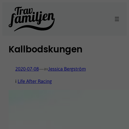
Hoppa
till
innehåll
Kallbodskungen
2020-07-08
—
Jessica Bergström
av
i
Life After Racing