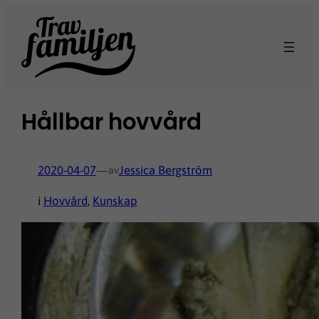
Hoppa
till
innehåll
Hållbar hovvård
2020-04-07
—
Jessica Bergström
av
i
Hovvård
, 
Kunskap