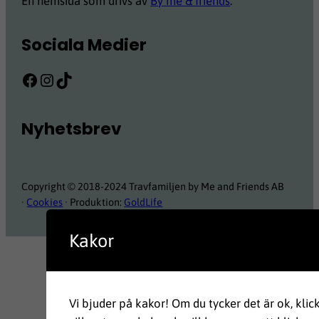
En hemsida som drivs av
By me & friends
.
Sociala Medier
Facebook
Instagram
TikTok
Nyhetsbrev
Copyright © 2018-2024 Travfamiljen by Me and Friends AB
·
Cookies
· Produktion:
GoldLife
Kakor
Vi bjuder på kakor! Om du tycker det är ok, klic