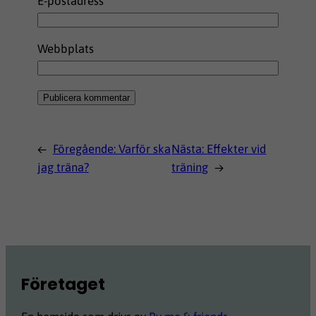
E-postadress
*
Webbplats
←
Föregående:
Varför ska
Nästa:
Effekter vid
jag träna?
träning
→
Företaget