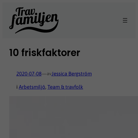
Hoppa
till
innehåll
10 friskfaktorer
2020-07-08
—
Jessica Bergström
av
i
Arbetsmiljö
, 
Team & travfolk