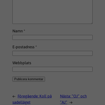
Namn
*
E-postadress
*
Webbplats
←
Föregående:
Koll på
Nästa:
”OJ” och
sadelläget
”AJ”
→