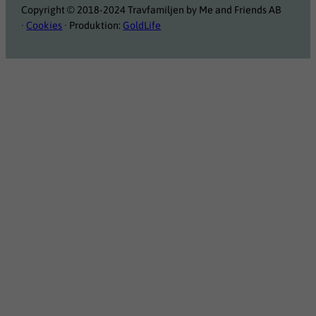
Copyright © 2018-2024 Travfamiljen by Me and Friends AB
·
Cookies
· Produktion:
GoldLife