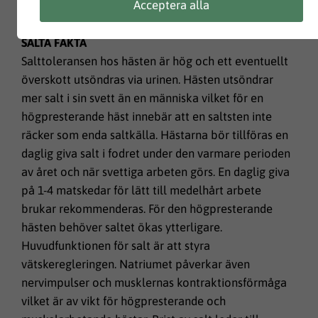
Acceptera alla
SALTA FAKTA
Salttoleransen hos hästen är hög och ett eventuellt
överskott utsöndras via urinen. Hästen utsöndrar
mer salt i sin svett än en människa vilket för en
högpresterande häst innebär att en saltsten inte
räcker som enda saltkälla. Hästarna bör tillföras en
daglig giva salt i fodret under den varmare perioden
av året och när svettiga arbeten görs. En daglig giva
på 1-4 matskedar för lätt till medelhårt arbete
brukar rekommenderas. För den högpresterande
hästen behöver saltet ökas ytterligare.
Huvudfunktionen för salt är att styra
vätskeregleringen. Natriumet påverkar även
nervimpulser och musklernas kontraktionsförmåga
vilket är av vikt för högpresterande och