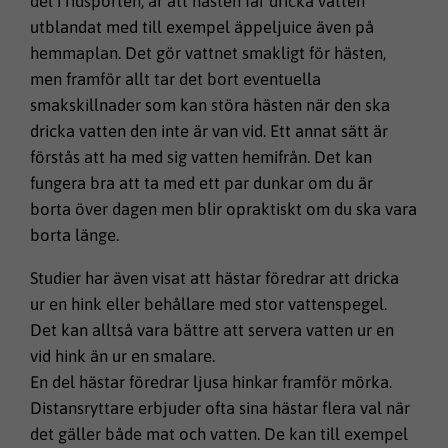
del i ridsporten, är att hästen får dricka vatten
utblandat med till exempel äppeljuice även på
hemmaplan. Det gör vattnet smakligt för hästen,
men framför allt tar det bort eventuella
smakskillnader som kan störa hästen när den ska
dricka vatten den inte är van vid. Ett annat sätt är
förstås att ha med sig vatten hemifrån. Det kan
fungera bra att ta med ett par dunkar om du är
borta över dagen men blir opraktiskt om du ska vara
borta länge.
Studier har även visat att hästar föredrar att dricka
ur en hink eller behållare med stor vattenspegel.
Det kan alltså vara bättre att servera vatten ur en
vid hink än ur en smalare.
En del hästar föredrar ljusa hinkar framför mörka.
Distansryttare erbjuder ofta sina hästar flera val när
det gäller både mat och vatten. De kan till exempel