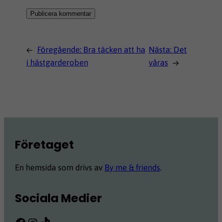
←
Föregående:
Bra täcken att ha
Nästa:
Det
i hästgarderoben
våras
→
Företaget
En hemsida som drivs av
By me & friends
.
Sociala Medier