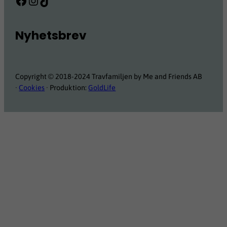
Facebook
Instagram
TikTok
Nyhetsbrev
Copyright © 2018-2024 Travfamiljen by Me and Friends AB
·
Cookies
· Produktion:
GoldLife