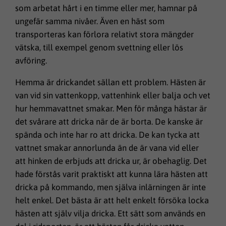
som arbetat hårt i en timme eller mer, hamnar på
ungefär samma nivåer. Även en häst som
transporteras kan förlora relativt stora mängder
vätska, till exempel genom svettning eller lös
avföring.
Hemma är drickandet sällan ett problem. Hästen är
van vid sin vattenkopp, vattenhink eller balja och vet
hur hemmavattnet smakar. Men för många hästar är
det svårare att dricka när de är borta. De kanske är
spända och inte har ro att dricka. De kan tycka att
vattnet smakar annorlunda än de är vana vid eller
att hinken de erbjuds att dricka ur, är obehaglig. Det
hade förstås varit praktiskt att kunna lära hästen att
dricka på kommando, men själva inlärningen är inte
helt enkel. Det bästa är att helt enkelt försöka locka
hästen att själv vilja dricka. Ett sätt som används en