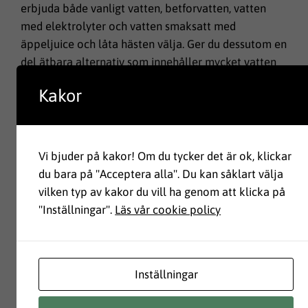
erbjuda både vanligt vatten, betforvatten, vatten
med elektrolyter och vatten smaksatt med
äppeljuice och låta hästen välja. Ger du dessutom en
del ätbara alternativ som innehåller mycket vatten
som t ex morötter, betfor eller äpplen ökar du
Kakor
ytterligare möjligheterna för hästen att få i sig
vatten.
Andra studier har visat att hästar hellre dricker kallt
vatten än ljummet om de får välja – men paradoxalt
Vi bjuder på kakor! Om du tycker det är ok, klickar
nog dricker de större mängd av det ljumma vattnet.
du bara på "Acceptera alla". Du kan såklart välja
Temperaturen kan alltså också vara en faktor att
vilken typ av kakor du vill ha genom att klicka på
fundera på.
"Inställningar".
Läs vår cookie policy
Inställningar