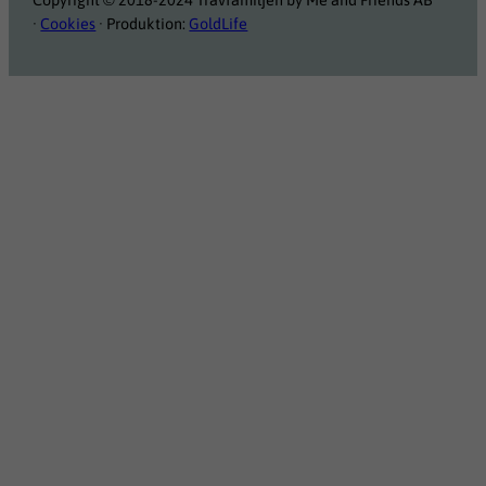
Copyright © 2018-2024 Travfamiljen by Me and Friends AB
·
Cookies
· Produktion:
GoldLife