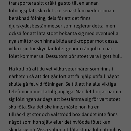
transportera sitt dräktiga sto till en annan
fölningsplats ska det ske senast fem veckor innan
beräknad fölning, dels för att det finns
djurskyddsbestämmelser som reglerar detta, men
också för att låta stoet bekanta sig med eventuella
nya smittor och hinna bilda antikroppar mot dessa,
vilka i sin tur skyddar fölet genom råmjölken när
fölet kommer ut. Dessutom bör stoet vara i gott hull.
Ha koll på att du vet vilka veterinärer som finns i
närheten så att det går fort att få hjälp utifall något
skulle gå fel vid fölningen. Se till att ha alla viktiga
telefonnummer lättillgängliga. När det börjar närma
sig fölningen är dags att bestämma sig för vart stoet
ska föla. Ska det ske inne, måste hon ha en
tillräckligt stor och välströdd box där det inte finns
något som hon själv eller det nyfödda fölet kan
skada sig på. Vissa väljer att låta stona föla utomhus.