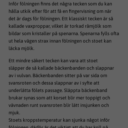
Inför fölningen finns det några tecken som du kan
hålla utkik efter för att få en fingervisning om när
det är dags för fölningen. Ett klassiskt tecken är så
kallade vaxproppar, vilket är torkad råmjölk som
bildar som kristaller på spenarna. Spenarna fylls ofta
ut hela vägen strax innan fölningen och stoet kan
läcka mjölk.
Ett mindre säkert tecken kan vara att stoet
släpper de så kallade bäckenbanden och slappnar
av i vulvan. Bäckenbanden sitter på var sida om
svansroten och dessa slappnar av i syfte att
underlätta fölets passage. Släppta bäckenband
brukar synas som att korset blir mer toppigt och
vävnaden runt svansroten blir lätt insjunken och
mjuk.
Stoets kroppstemperatur kan sjunka något inför
fölningen, därför är det viktigt att du har koll på